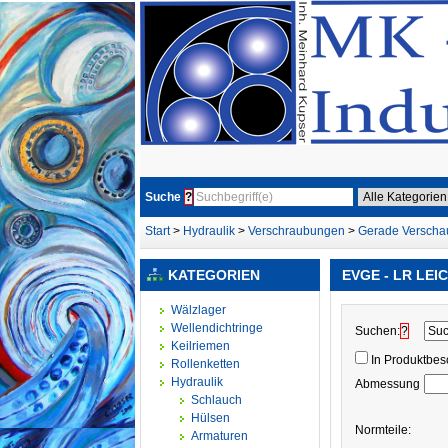
Suche
?
Start
>
Hydraulik
>
Verschraubungen
>
Gerade Versch
KATEGORIEN
EVGE - LR LEI
Wälzlager
Wellendichtringe
Suchen:
?
Keilriemen
In Produktbe
Rollenketten
Hydraulik
Abmessung
Schlauch
Hülsen
Normteile:
Armaturen