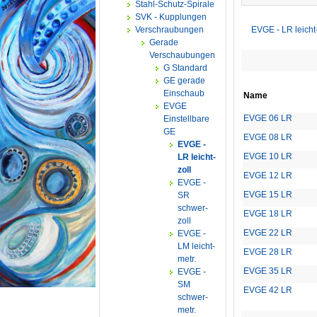
Stahl-Schutz-Spirale
SVK - Kupplungen
Verschraubungen
EVGE - LR leicht-
Gerade
Verschaubungen
G Standard
GE gerade
Einschaub
Name
EVGE
EVGE 06 LR
Einstellbare
GE
EVGE 08 LR
EVGE -
EVGE 10 LR
LR leicht-
zoll
EVGE 12 LR
EVGE -
EVGE 15 LR
SR
schwer-
EVGE 18 LR
zoll
EVGE 22 LR
EVGE -
LM leicht-
EVGE 28 LR
metr.
EVGE 35 LR
EVGE -
SM
EVGE 42 LR
schwer-
metr.