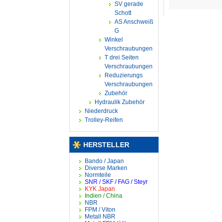
SV gerade
Schott
AS Anschweiß
G
Winkel
Verschraubungen
T drei Seiten
Verschraubungen
Reduzierungs
Verschraubungen
Zubehör
Hydraulik Zubehör
Niederdruck
Trolley-Reifen
HERSTELLER
Bando / Japan
Diverse Marken
Normteile
SNR / SKF / FAG / Steyr
KYK Japan
Indien / China
NBR
FPM / Viton
Metall NBR