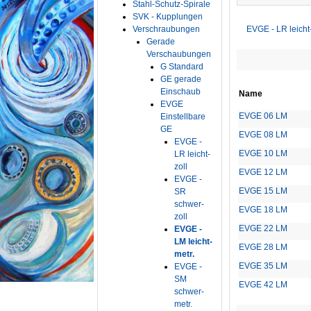
Stahl-Schutz-Spirale
SVK - Kupplungen
Verschraubungen
EVGE - LR leicht-
Gerade
Verschaubungen
G Standard
GE gerade
Einschaub
Name
EVGE
EVGE 06 LM
Einstellbare
GE
EVGE 08 LM
EVGE -
EVGE 10 LM
LR leicht-
zoll
EVGE 12 LM
EVGE -
EVGE 15 LM
SR
schwer-
EVGE 18 LM
zoll
EVGE 22 LM
EVGE -
LM leicht-
EVGE 28 LM
metr.
EVGE 35 LM
EVGE -
SM
EVGE 42 LM
schwer-
metr.