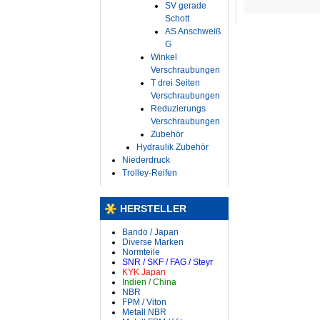
SV gerade
Schott
AS Anschweiß
G
Winkel
Verschraubungen
T drei Seiten
Verschraubungen
Reduzierungs
Verschraubungen
Zubehör
Hydraulik Zubehör
Niederdruck
Trolley-Reifen
HERSTELLER
Bando / Japan
Diverse Marken
Normteile
SNR / SKF / FAG / Steyr
KYK Japan
Indien / China
NBR
FPM / Viton
Metall NBR