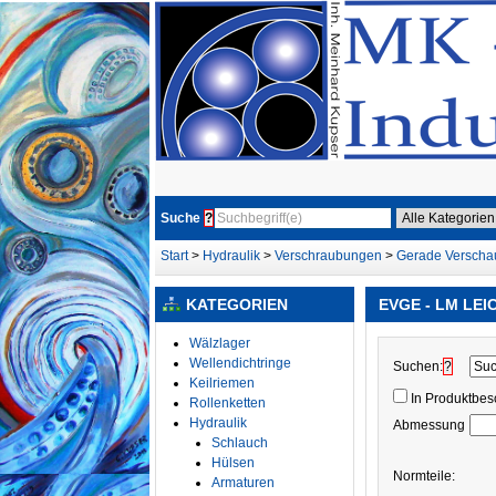
Suche
?
Start
>
Hydraulik
>
Verschraubungen
>
Gerade Versch
KATEGORIEN
EVGE - LM LEI
Wälzlager
Wellendichtringe
Suchen:
?
Keilriemen
In Produktbe
Rollenketten
Hydraulik
Abmessung
Schlauch
Hülsen
Normteile:
Armaturen