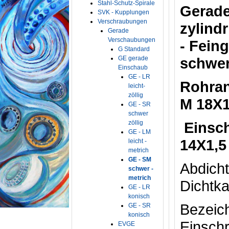
Stahl-Schutz-Spirale
Gerade
SVK - Kupplungen
Verschraubungen
zylind
Gerade
Verschaubungen
- Fein
G Standard
GE gerade
schwer
Einschaub
GE - LR
Rohran
leicht-
zöllig
M 18X1
GE - SR
schwer
zöllig
Eins
GE - LM
14X1,5
leicht -
metrich
GE - SM
Ab
schwer -
metrich
Dichtka
GE - LR
konisch
Bez
GE - SR
konisch
Einsch
EVGE