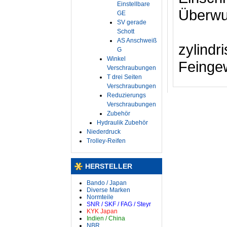
Einstellbare
Überwu
GE
SV gerade
Schott
AS Anschweiß
zylind
G
Winkel
Feinge
Verschraubungen
T drei Seiten
Verschraubungen
Reduzierungs
Verschraubungen
Zubehör
Hydraulik Zubehör
Niederdruck
Trolley-Reifen
HERSTELLER
Bando / Japan
Diverse Marken
Normteile
SNR / SKF / FAG / Steyr
KYK Japan
Indien / China
NBR