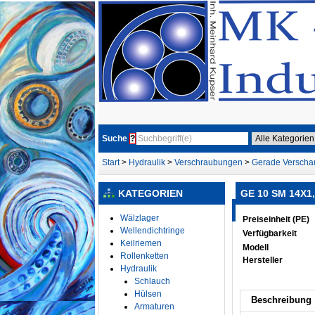
Suche
?
Start
>
Hydraulik
>
Verschraubungen
>
Gerade Versch
KATEGORIEN
GE 10 SM 14X1
Wälzlager
Preiseinheit (PE)
Wellendichtringe
Verfügbarkeit
Keilriemen
Modell
Rollenketten
Hersteller
Hydraulik
Schlauch
Hülsen
Beschreibung
Armaturen