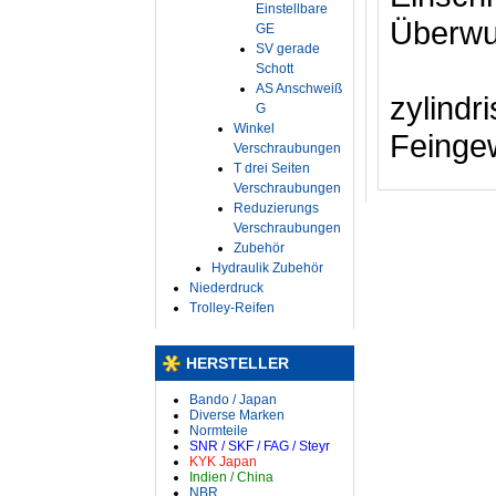
Einstellbare
Überwu
GE
SV gerade
Schott
AS Anschweiß
zylind
G
Winkel
Feinge
Verschraubungen
T drei Seiten
Verschraubungen
Reduzierungs
Verschraubungen
Zubehör
Hydraulik Zubehör
Niederdruck
Trolley-Reifen
HERSTELLER
Bando / Japan
Diverse Marken
Normteile
SNR / SKF / FAG / Steyr
KYK Japan
Indien / China
NBR