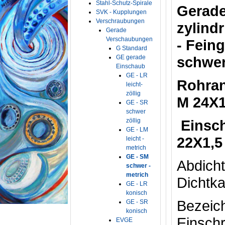
Stahl-Schutz-Spirale
Gerade
SVK - Kupplungen
Verschraubungen
zylind
Gerade
Verschaubungen
- Fein
G Standard
GE gerade
schwer
Einschaub
GE - LR
Rohran
leicht-
zöllig
M 24X1
GE - SR
schwer
zöllig
Eins
GE - LM
22X1,5
leicht -
metrich
GE - SM
Ab
schwer -
metrich
Dichtka
GE - LR
konisch
Bez
GE - SR
konisch
Einsch
EVGE