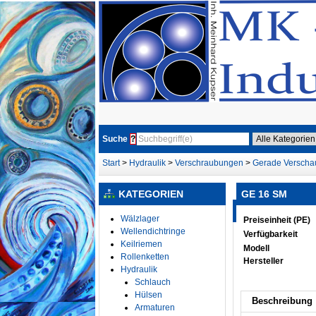
Suche
?
Start
>
Hydraulik
>
Verschraubungen
>
Gerade Versch
KATEGORIEN
GE 16 SM
Wälzlager
Preiseinheit (PE)
Wellendichtringe
Verfügbarkeit
Keilriemen
Modell
Rollenketten
Hersteller
Hydraulik
Schlauch
Hülsen
Beschreibung
Armaturen