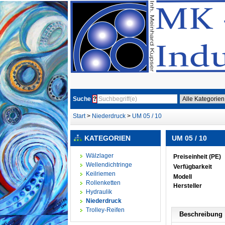
Suche
?
Start
>
Niederdruck
>
UM 05 / 10
KATEGORIEN
UM 05 / 10
Wälzlager
Preiseinheit (PE)
Wellendichtringe
Verfügbarkeit
Keilriemen
Modell
Rollenketten
Hersteller
Hydraulik
Niederdruck
Trolley-Reifen
Beschreibung