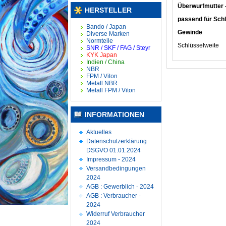
Überwurfmutter -
HERSTELLER
passend für Schl
Bando / Japan
Gewinde 
Diverse Marken
Normteile
Schlüsselwe
SNR / SKF / FAG / Steyr
KYK Japan
Indien / China
NBR
FPM / Viton
Metall NBR
Metall FPM / Viton
INFORMATIONEN
Aktuelles
Datenschutzerklärung
DSGVO 01.01.2024
Impressum - 2024
Versandbedingungen
2024
AGB : Gewerblich - 2024
AGB : Verbraucher -
2024
Widerruf Verbraucher
2024