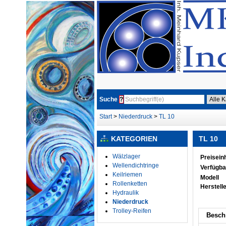
Suche
?
Start
>
Niederdruck
>
TL 10
KATEGORIEN
TL 10
Wälzlager
Preiseinh
Wellendichtringe
Verfügba
Keilriemen
Modell
Rollenketten
Herstell
Hydraulik
Niederdruck
Trolley-Reifen
Besch