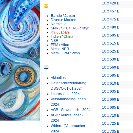
10 x 420 B
HERSTELLER
10 x 457 B
Bando / Japan
10 x 475 B
Diverse Marken
Normteile
10 x 480 B
SNR / SKF / FAG / Steyr
KYK Japan
10 x 505 B
Indien / China
NBR
10 x 515 B
FPM / Viton
Metall NBR
10 x 525 B
Metall FPM / Viton
10 x 530 B
INFORMATIONEN
10 x 560 B
10 x 585 B
Aktuelles
Datenschutzerklärung
10 x 610 B
DSGVO 01.01.2024
10 x 635 B
Impressum - 2024
Versandbedingungen
10 x 660 B
2024
10 x 685 B
AGB : Gewerblich - 2024
AGB : Verbraucher -
10 x 710 B
2024
10 x 725 B
Widerruf Verbraucher
2024
10 x 735 B