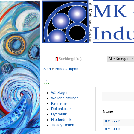
Suche
?
Start
>
Bando / Japan
KATEGORIEN
BANDO / JAPA
Wälzlager
Wellendichtringe
Keilriemen
Rollenketten
Name
Hydraulik
Niederdruck
10 x 355 B
Trolley-Reifen
10 x 380 B