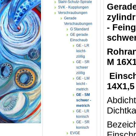
Stahl-Schutz-Spirale
Gerade
SVK - Kupplungen
Verschraubungen
zylind
Gerade
Verschaubungen
- Fein
G Standard
GE gerade
schwer
Einschaub
GE - LR
Rohran
leicht-
zöllig
M 16X1
GE - SR
schwer
zöllig
Eins
GE - LM
14X1,5
leicht -
metrich
GE - SM
Ab
schwer -
metrich
Dichtka
GE - LR
konisch
Bez
GE - SR
konisch
Einsch
EVGE