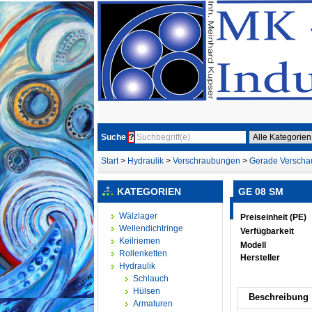
Suche
?
Start
>
Hydraulik
>
Verschraubungen
>
Gerade Versch
KATEGORIEN
GE 08 SM
Wälzlager
Preiseinheit (PE)
Wellendichtringe
Verfügbarkeit
Keilriemen
Modell
Rollenketten
Hersteller
Hydraulik
Schlauch
Hülsen
Beschreibung
Armaturen