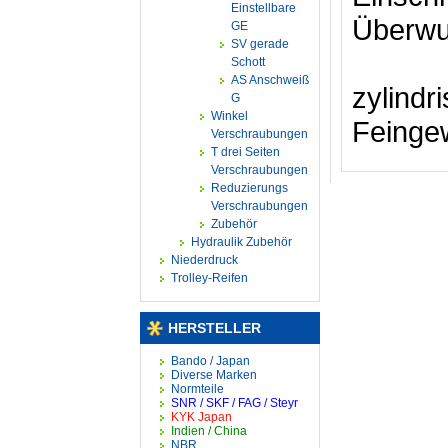
Einstellbare
Überwu
GE
SV gerade
Schott
AS Anschweiß
zylind
G
Winkel
Feinge
Verschraubungen
T drei Seiten
Verschraubungen
Reduzierungs
Verschraubungen
Zubehör
Hydraulik Zubehör
Niederdruck
Trolley-Reifen
HERSTELLER
Bando / Japan
Diverse Marken
Normteile
SNR / SKF / FAG / Steyr
KYK Japan
Indien / China
NBR