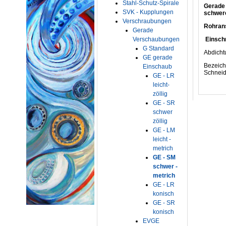
Stahl-Schutz-Spirale
Gerade 
SVK - Kupplungen
schwer
Verschraubungen
Rohran
Gerade
Verschaubungen
Einsc
G Standard
Abdi
GE gerade
Bezeic
Einschaub
Schneid
GE - LR
und 
leicht-
zöllig
GE - SR
schwer
zöllig
GE - LM
leicht -
metrich
GE - SM
schwer -
metrich
GE - LR
konisch
GE - SR
konisch
EVGE