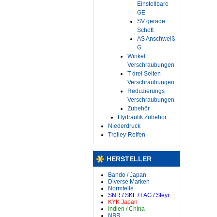
Einstellbare
GE
SV gerade
Schott
AS Anschweiß
G
Winkel
Verschraubungen
T drei Seiten
Verschraubungen
Reduzierungs
Verschraubungen
Zubehör
Hydraulik Zubehör
Niederdruck
Trolley-Reifen
HERSTELLER
Bando / Japan
Diverse Marken
Normteile
SNR / SKF / FAG / Steyr
KYK Japan
Indien / China
NBR