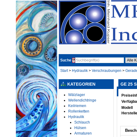
Suche
?
Start
>
Hydraulik
>
Verschraubungen
>
Gerad
KATEGORIEN
GE 25 
Wälzlager
Preiseinh
Wellendichtringe
Verfügba
Keilriemen
Modell
Rollenketten
Herstell
Hydraulik
Schlauch
Hülsen
Besch
Armaturen