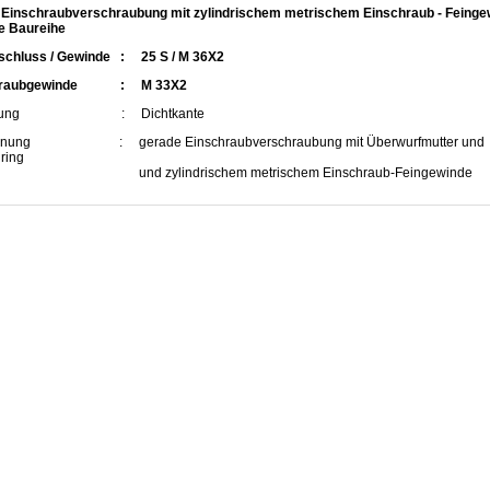
Einschraubverschraubung mit zylindrischem metrischem Einschraub - Feinge
e Baureihe
schluss / Gewinde : 25 S / M 36X2
hraubgewinde : M 33X2
chtung : Dichtkante
hnung : gerade Einschraubverschraubung mit Überwurfmutter und
ring
zylindrischem metrischem Einschraub-Feingewinde