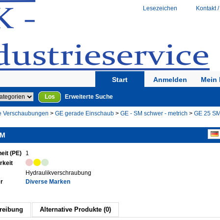
Lesezeichen
Kontakt /
Start
Anmelden
Mein 
Los
Erweiterte Suche
e Verschaubungen
>
GE gerade Einschaub
>
GE - SM schwer - metrich
>
GE 25 S
SM
eit (PE)
1
rkeit
Hydraulikverschraubung
er
Diverse Marken
reibung
Alternative Produkte (0)